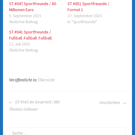
e
e
ST #047 Sportfreunde / 80
ST #051 Sportfreunde /
i
i
l
l
Millionen Euro
Formel 1
e
e
n
n
5. September 2015
27. September 2015
(
(
Ähnlicher Beitrag
In "Sportfreunde"
W
W
i
i
r
r
ST #041 Sportfreunde /
d
d
i
i
Fußball. Fußball. Fußball.
n
n
11. Juli 2015
n
n
e
e
Ähnlicher Beitrag
u
u
e
e
m
m
F
F
e
e
n
n
s
s
t
t
e
e
Veröffentlicht in:
Übersicht
r
r
g
g
e
e
ö
ö
f
f
BEITRAGS-
f
f
ST #043 Im Gespräch / Mit
Geschichten
n
n
NAVIGATION
e
e
Thomas Gebauer
t
t
)
)
Suche