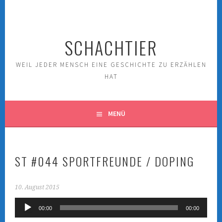
Springe
zum
Inhalt
SCHACHTIER
WEIL JEDER MENSCH EINE GESCHICHTE ZU ERZÄHLEN
HAT
MENÜ
ST #044 SPORTFREUNDE / DOPING
10. August 2015
Audio-
00:00
00:00
Player