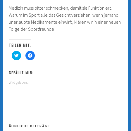
Medizin muss bitter schmecken, damit sie Funktioniert.
Warum im Sport alle das Gesicht verziehen, wenn jemand
unerlaubte Medikamente einwirft, klären wir in einer neuen
Folge der Sportfreunde
TEILEN MIT:
K
K
l
l
i
i
c
c
k
k
,
,
GEFÄLLT MIR:
u
u
m
m
Wird geladen...
ü
a
b
u
e
f
r
F
T
a
w
c
i
e
t
b
t
o
e
o
r
k
z
z
u
u
ÄHNLICHE BEITRÄGE
t
t