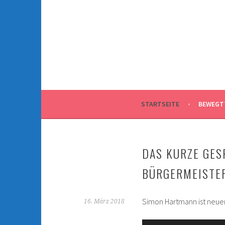
Springe
zum
Inhalt
STARTSEITE
BEWEGT
DAS KURZE GES
BÜRGERMEISTE
Simon Hartmann ist neue
16. März 2018