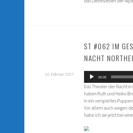
das Liebesleben der Alpa
ST #062 IM GE
NACHT NORTHE
Audio-
10. Februar 2017
00:00
Player
Das Theater der Nacht in 
haben Ruth und Heiko Br
in ein verspieltes Puppe
Vor allem auch wegen der 
habe ich sie jetzt bei ei