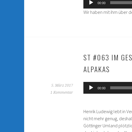
Audio-
00:00
Player
Wir haben mit ihm über d
ST #063 IM GE
ALPAKAS
Audio-
5. März 2017
00:00
Player
1 Kommentar
Henrik Ludewig lebt in V
nicht mehr genug, deshal
Göttinger Umland plötzlic