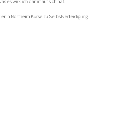
as es wirklich damit auf sich hat.
regeln.
 er in Northeim Kurse zu Selbstverteidigung.