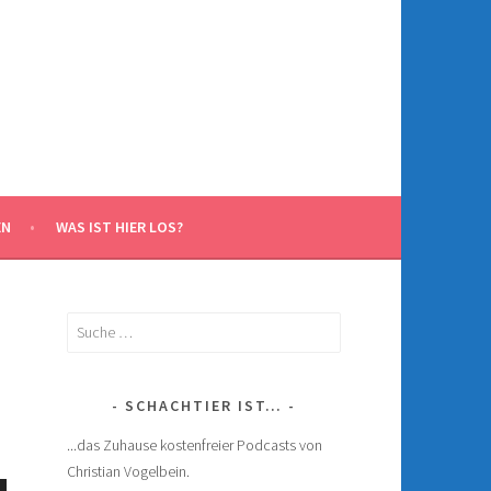
EN
WAS IST HIER LOS?
Suche
nach:
SCHACHTIER IST…
...das Zuhause kostenfreier Podcasts von
Christian Vogelbein.
ten