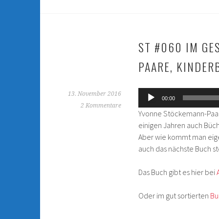
ST #060 IM GE
PAARE, KINDER
Audio-
13. November 2016
00:00
Player
2 Kommentare
Yvonne Stöckemann-Paare 
einigen Jahren auch Bücher
Aber wie kommt man eigent
auch das nächste Buch st
Das Buch gibt es hier bei
Oder im gut sortierten
Bu