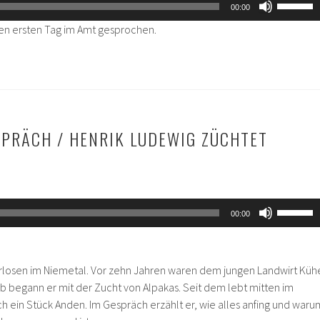
00:00
Hoch/Ru
en ersten Tag im Amt gesprochen.
benutze
um
die
Lautstär
zu
regeln.
SPRÄCH / HENRIK LUDEWIG ZÜCHTET
Pfeiltas
00:00
Hoch/Ru
benutze
um
erlosen im Niemetal. Vor zehn Jahren waren dem jungen Landwirt Küh
die
b begann er mit der Zucht von Alpakas. Seit dem lebt mitten im
Lautstär
h ein Stück Anden. Im Gespräch erzählt er, wie alles anfing und waru
zu