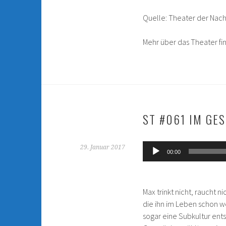
Quelle: Theater der Nac
Mehr über das Theater fin
ST #061 IM GE
Audio-
29. Januar 2017
00:00
Player
Max trinkt nicht, raucht n
die ihn im Leben schon we
sogar eine Subkultur ent