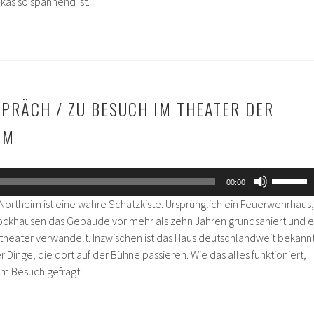
kas so spannend ist.
regeln.
SPRÄCH / ZU BESUCH IM THEATER DER
IM
Pfeiltas
00:00
Hoch/Ru
Northeim ist eine wahre Schatzkiste. Ursprünglich ein Feuerwehrhaus,
benutze
ockhausen das Gebäude vor mehr als zehn Jahren grundsaniert und e
um
ntheater verwandelt. Inzwischen ist das Haus deutschlandweit bekannt
die
Dinge, die dort auf der Bühne passieren. Wie das alles funktioniert,
Lautstär
nem Besuch gefragt.
zu
regeln.