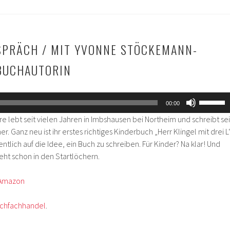
SPRÄCH / MIT YVONNE STÖCKEMANN-
BUCHAUTORIN
Pfeiltas
00:00
Hoch/Ru
lebt seit vielen Jahren in Imbshausen bei Northeim und schreibt sei
benutze
. Ganz neu ist ihr erstes richtiges Kinderbuch „Herr Klingel mit drei L“
um
lich auf die Idee, ein Buch zu schreiben. Für Kinder? Na klar! Und
die
eht schon in den Startlöchern.
Lautstär
zu
Amazon
regeln.
chfachhandel
.