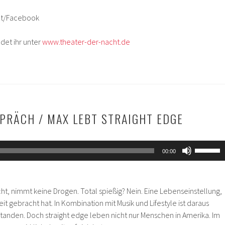
ht/Facebook
det ihr unter
www.theater-der-nacht.de
SPRÄCH / MAX LEBT STRAIGHT EDGE
Pfeiltas
00:00
Hoch/Ru
benutze
um
icht, nimmt keine Drogen. Total spießig? Nein. Eine Lebenseinstellung,
die
it gebracht hat. In Kombination mit Musik und Lifestyle ist daraus
Lautstär
standen. Doch straight edge leben nicht nur Menschen in Amerika. Im
zu