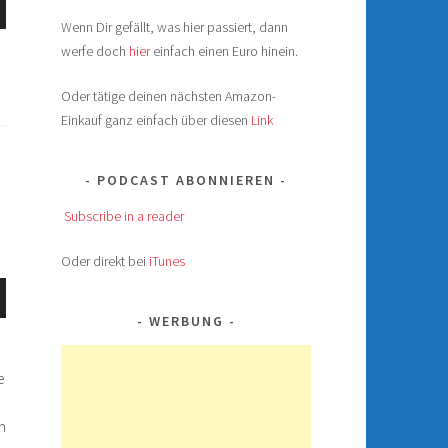
nter
Wenn Dir gefällt, was hier passiert, dann
n,
werfe doch
hier
einfach einen Euro hinein.
Oder tätige deinen nächsten Amazon-
Einkauf ganz einfach über diesen
Link
ke
PODCAST ABONNIEREN
Subscribe in a reader
Oder direkt bei
iTunes
ten
nter
WERBUNG
n,
e
ke
m