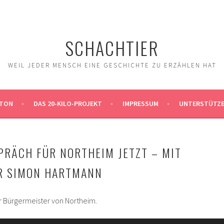
SCHACHTIER
WEIL JEDER MENSCH EINE GESCHICHTE ZU ERZÄHLEN HAT
TON
DAS 20-KILO-PROJEKT
IMPRESSUM
UNTERSTÜTZ
PRÄCH FÜR NORTHEIM JETZT – MIT
R SIMON HARTMANN
r Bürgermeister von Northeim.
Pfeiltas