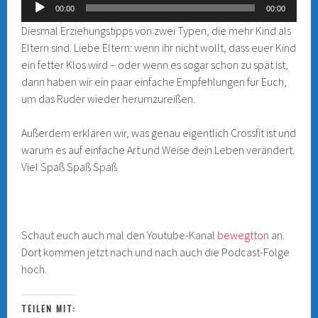
Audio-
00:00
00:00
Player
Diesmal Erziehungstipps von zwei Typen, die mehr Kind als
Eltern sind. Liebe Eltern: wenn ihr nicht wollt, dass euer Kind
ein fetter Klos wird – oder wenn es sogar schon zu spät ist,
dann haben wir ein paar einfache Empfehlungen für Euch,
um das Ruder wieder herumzureißen.
Außerdem erklären wir, was genau eigentlich Crossfit ist und
warum es auf einfache Art und Weise dein Leben verändert.
Viel Spaß Spaß Spaß
Schaut euch auch mal den Youtube-Kanal
bewegtton
an.
Dort kommen jetzt nach und nach auch die Podcast-Folge
hoch.
TEILEN MIT: