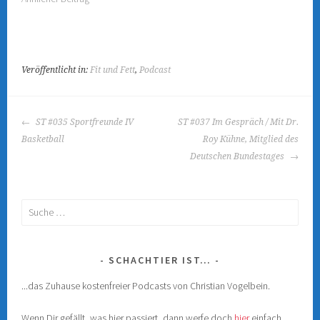
u
u
e
e
m
m
F
F
e
e
n
n
s
s
t
t
e
e
Veröffentlicht in:
Fit und Fett
,
Podcast
r
r
g
g
e
e
ö
ö
f
f
BEITRAGS-
f
f
ST #035 Sportfreunde IV
ST #037 Im Gespräch / Mit Dr.
n
n
NAVIGATION
e
e
Basketball
Roy Kühne, Mitglied des
t
t
)
)
Deutschen Bundestages
Suche
nach:
SCHACHTIER IST…
...das Zuhause kostenfreier Podcasts von Christian Vogelbein.
Wenn Dir gefällt, was hier passiert, dann werfe doch
hier
einfach