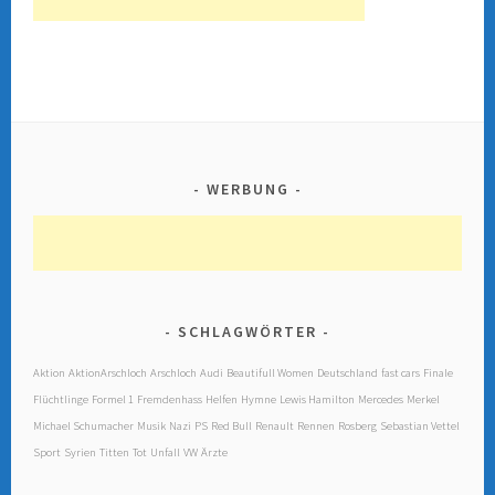
WERBUNG
SCHLAGWÖRTER
Aktion
AktionArschloch
Arschloch
Audi
Beautifull Women
Deutschland
fast cars
Finale
Flüchtlinge
Formel 1
Fremdenhass
Helfen
Hymne
Lewis Hamilton
Mercedes
Merkel
Michael Schumacher
Musik
Nazi
PS
Red Bull
Renault
Rennen
Rosberg
Sebastian Vettel
Sport
Syrien
Titten
Tot
Unfall
VW
Ärzte