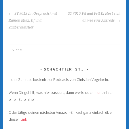
ö
ö
f
f
f
f
BEITRAGS-
n
n
ST #013 Im Gespräch / mit
ST #015 Fit und Fett IX Hört sich
e
e
NAVIGATION
t
t
Ramon Mutz, DJ und
an wie eine Ausrede
)
)
Zauberkünstler
Suche
nach:
SCHACHTIER IST…
...das Zuhause kostenfreier Podcasts von Christian Vogelbein.
Wenn Dir gefällt, was hier passiert, dann werfe doch
hier
einfach
einen Euro hinein.
Oder tätige deinen nächsten Amazon-Einkauf ganz einfach über
diesen
Link