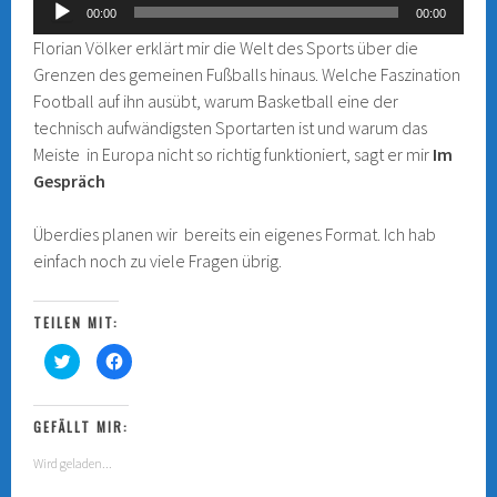
Audio-
00:00
00:00
Player
Florian Völker erklärt mir die Welt des Sports über die
Grenzen des gemeinen Fußballs hinaus. Welche Faszination
Football auf ihn ausübt, warum Basketball eine der
technisch aufwändigsten Sportarten ist und warum das
Meiste in Europa nicht so richtig funktioniert, sagt er mir
Im
Gespräch
Überdies planen wir bereits ein eigenes Format. Ich hab
einfach noch zu viele Fragen übrig.
TEILEN MIT:
K
K
l
l
i
i
c
c
k
k
,
,
GEFÄLLT MIR:
u
u
m
m
Wird geladen...
ü
a
b
u
e
f