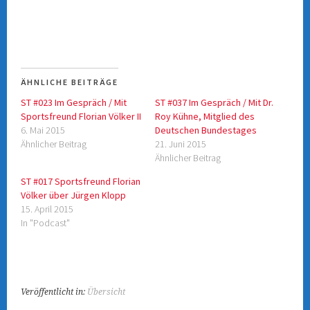
r
F
T
a
w
c
i
e
t
b
t
o
e
o
r
k
z
z
u
u
ÄHNLICHE BEITRÄGE
t
t
e
e
ST #023 Im Gespräch / Mit
ST #037 Im Gespräch / Mit Dr.
i
i
l
l
Sportsfreund Florian Völker II
Roy Kühne, Mitglied des
e
e
n
n
6. Mai 2015
Deutschen Bundestages
(
(
Ähnlicher Beitrag
21. Juni 2015
W
W
i
i
Ähnlicher Beitrag
r
r
d
d
i
i
ST #017 Sportsfreund Florian
n
n
Völker über Jürgen Klopp
n
n
e
e
15. April 2015
u
u
e
e
In "Podcast"
m
m
F
F
e
e
n
n
s
s
t
t
e
e
r
r
Veröffentlicht in:
Übersicht
g
g
e
e