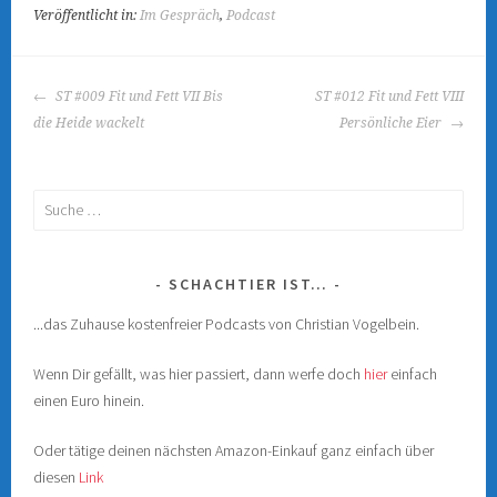
r
r
Veröffentlicht in:
Im Gespräch
,
Podcast
g
g
e
e
ö
ö
f
f
f
f
BEITRAGS-
n
n
ST #009 Fit und Fett VII Bis
ST #012 Fit und Fett VIII
e
e
NAVIGATION
t
t
die Heide wackelt
Persönliche Eier
)
)
Suche
nach:
SCHACHTIER IST…
...das Zuhause kostenfreier Podcasts von Christian Vogelbein.
Wenn Dir gefällt, was hier passiert, dann werfe doch
hier
einfach
einen Euro hinein.
Oder tätige deinen nächsten Amazon-Einkauf ganz einfach über
diesen
Link