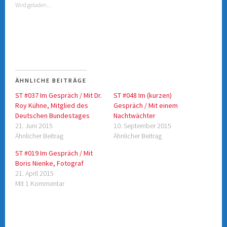
Wird geladen...
ü
a
b
u
e
f
r
F
T
a
w
c
i
e
t
b
t
o
e
o
r
k
z
z
u
u
ÄHNLICHE BEITRÄGE
t
t
e
e
ST #037 Im Gespräch / Mit Dr.
ST #048 Im (kurzen)
i
i
l
l
Roy Kühne, Mitglied des
Gespräch / Mit einem
e
e
n
n
Deutschen Bundestages
Nachtwächter
(
(
21. Juni 2015
10. September 2015
W
W
i
i
Ähnlicher Beitrag
Ähnlicher Beitrag
r
r
d
d
i
i
ST #019 Im Gespräch / Mit
n
n
Boris Nienke, Fotograf
n
n
e
e
21. April 2015
u
u
e
e
Mit 1 Kommentar
m
m
F
F
e
e
n
n
s
s
t
t
e
e