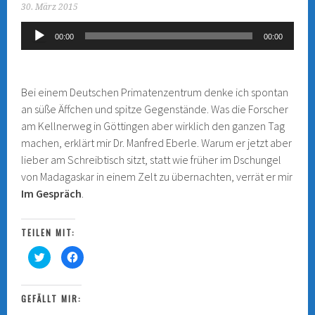
30. März 2015
Audio-
00:00
00:00
Player
Bei einem Deutschen Primatenzentrum denke ich spontan
an süße Äffchen und spitze Gegenstände. Was die Forscher
am
Kellnerweg in Göttingen aber wirklich den ganzen Tag
machen, erklärt mir Dr. Manfred Eberle. Warum er jetzt aber
lieber am Schreibtisch sitzt, statt wie früher im Dschungel
von Madagaskar in einem Zelt zu übernachten, verrät er mir
Im Gespräch
.
TEILEN MIT:
K
K
l
l
i
i
c
c
k
k
,
,
GEFÄLLT MIR:
u
u
m
m